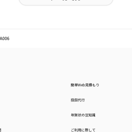
006
簡単Web見積もり
投函代行
年賀状の豆知識
問
ご利用に際して