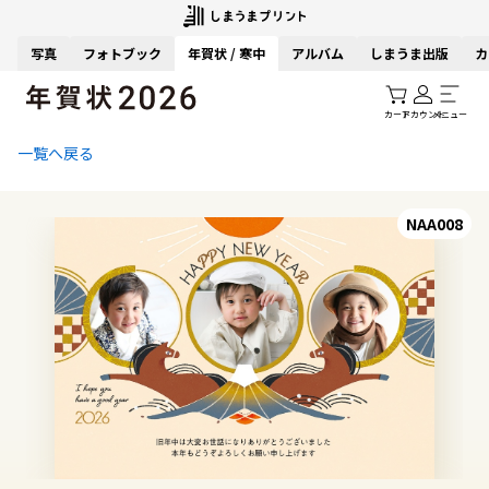
写真
フォトブック
年賀状 / 寒中
アルバム
しまうま出版
カ
カート
アカウント
メニュー
一覧へ戻る
NAA008