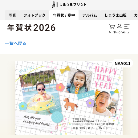
写真
フォトブック
年賀状 / 寒中
アルバム
しまうま出版
カ
カート
アカウント
メニュー
一覧へ戻る
NAA011