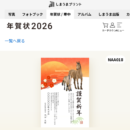
写真
フォトブック
年賀状 / 寒中
アルバム
しまうま出版
カ
カート
アカウント
メニュー
一覧へ戻る
NAA018