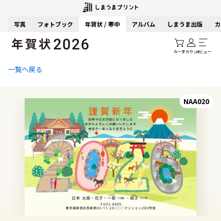
写真
フォトブック
年賀状 / 寒中
アルバム
しまうま出版
カ
カート
アカウント
メニュー
一覧へ戻る
NAA020