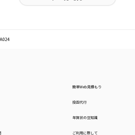
024
簡単Web見積もり
投函代行
年賀状の豆知識
問
ご利用に際して