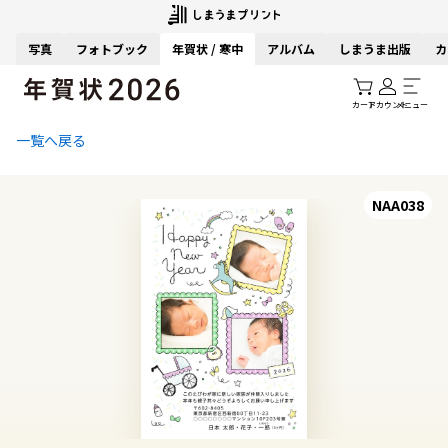
写真
フォトブック
年賀状 / 寒中
アルバム
しまうま出版
カ
カート
アカウント
メニュー
一覧へ戻る
NAA038