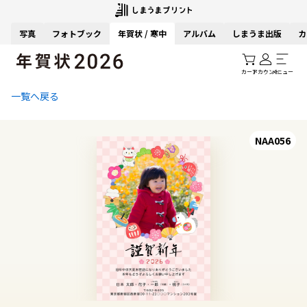
写真
フォトブック
年賀状 / 寒中
アルバム
しまうま出版
カ
カート
アカウント
メニュー
一覧へ戻る
NAA056