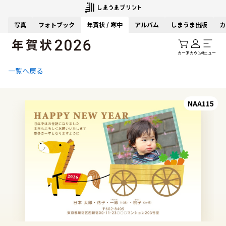
写真
フォトブック
年賀状 / 寒中
アルバム
しまうま出版
カ
カート
アカウント
メニュー
一覧へ戻る
NAA115