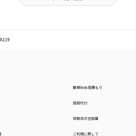
119
簡単Web見積もり
投函代行
年賀状の豆知識
問
ご利用に際して