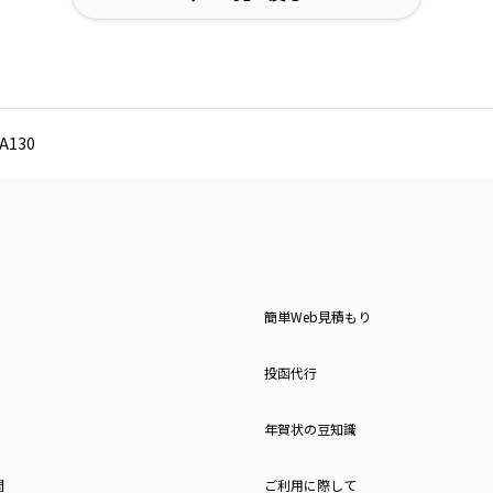
130
簡単Web見積もり
投函代行
年賀状の豆知識
問
ご利用に際して