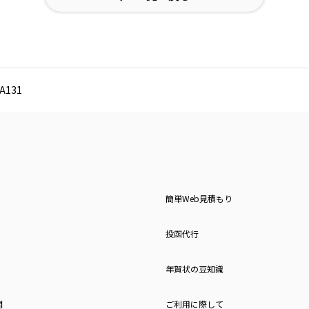
131
簡単Web見積もり
投函代行
年賀状の豆知識
問
ご利用に際して