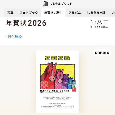
写真
フォトブック
年賀状 / 寒中
アルバム
しまうま出版
カ
カート
アカウント
メニュー
一覧へ戻る
NDB016