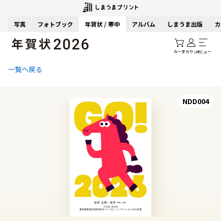
写真
フォトブック
年賀状 / 寒中
アルバム
しまうま出版
カ
カート
アカウント
メニュー
一覧へ戻る
NDD004