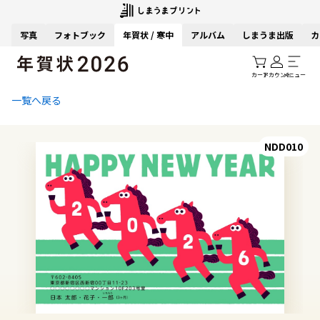
写真
フォトブック
年賀状 / 寒中
アルバム
しまうま出版
カ
カート
アカウント
メニュー
一覧へ戻る
NDD010