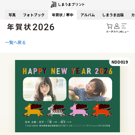
写真
フォトブック
年賀状 / 寒中
アルバム
しまうま出版
カ
カート
アカウント
メニュー
一覧へ戻る
NDD019