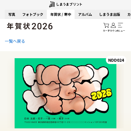
写真
フォトブック
年賀状 / 寒中
アルバム
しまうま出版
カ
カート
アカウント
メニュー
一覧へ戻る
NDD024