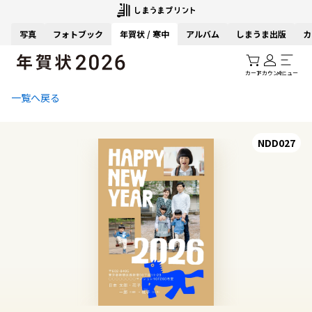
写真
フォトブック
年賀状 / 寒中
アルバム
しまうま出版
カ
カート
アカウント
メニュー
一覧へ戻る
NDD027