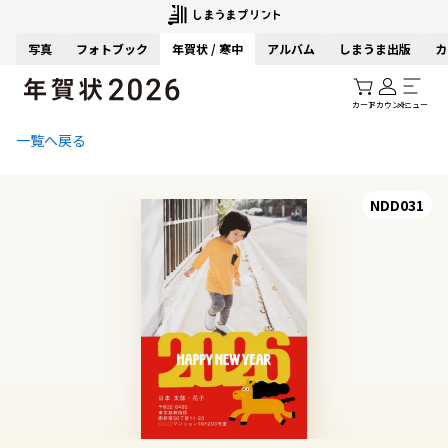
写真
フォトブック
年賀状 / 寒中
アルバム
しまうま出版
カ
カート
アカウント
メニュー
一覧へ戻る
NDD031