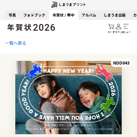
写真
フォトブック
年賀状 / 寒中
アルバム
しまうま出版
カ
カート
アカウント
メニュー
一覧へ戻る
NDD043