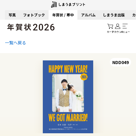
写真
フォトブック
年賀状 / 寒中
アルバム
しまうま出版
カ
カート
アカウント
メニュー
一覧へ戻る
NDD049