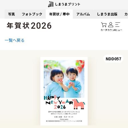
写真
フォトブック
年賀状 / 寒中
アルバム
しまうま出版
カ
カート
アカウント
メニュー
一覧へ戻る
NDD057