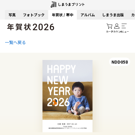
写真
フォトブック
年賀状 / 寒中
アルバム
しまうま出版
カ
カート
アカウント
メニュー
一覧へ戻る
NDD058