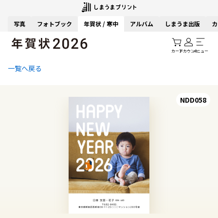
写真
フォトブック
年賀状 / 寒中
アルバム
しまうま出版
カ
カート
アカウント
メニュー
一覧へ戻る
NDD058