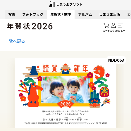
写真
フォトブック
年賀状 / 寒中
アルバム
しまうま出版
カ
カート
アカウント
メニュー
一覧へ戻る
NDD063