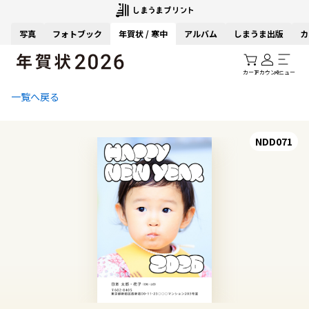
写真
フォトブック
年賀状 / 寒中
アルバム
しまうま出版
カ
カート
アカウント
メニュー
一覧へ戻る
NDD071