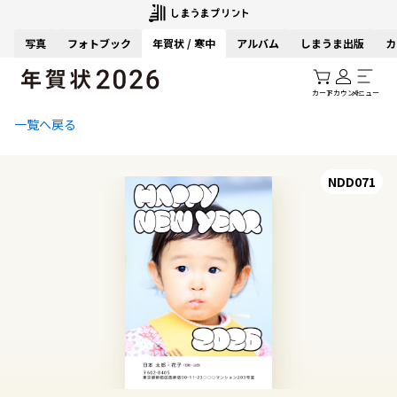
写真
フォトブック
年賀状 / 寒中
アルバム
しまうま出版
カ
カート
アカウント
メニュー
一覧へ戻る
NDD071