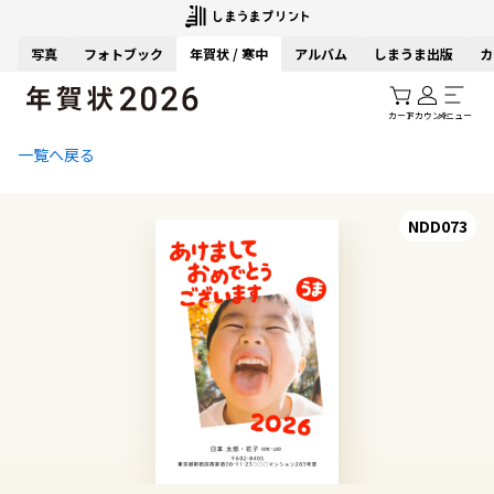
写真
フォトブック
年賀状 / 寒中
アルバム
しまうま出版
カ
カート
アカウント
メニュー
一覧へ戻る
NDD073