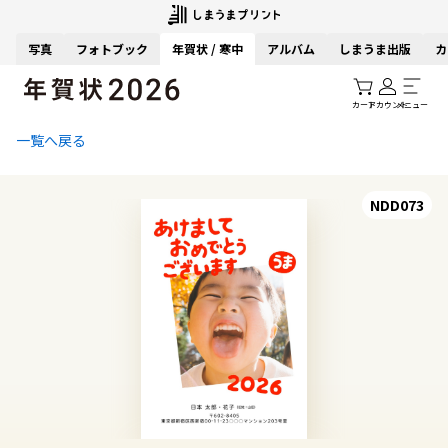
写真
フォトブック
年賀状 / 寒中
アルバム
しまうま出版
カ
カート
アカウント
メニュー
一覧へ戻る
NDD073