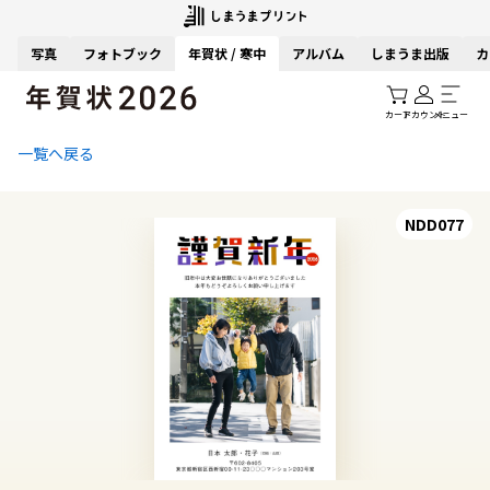
写真
フォトブック
年賀状 / 寒中
アルバム
しまうま出版
カ
カート
アカウント
メニュー
一覧へ戻る
NDD077