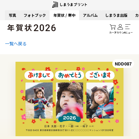
写真
フォトブック
年賀状 / 寒中
アルバム
しまうま出版
カ
カート
アカウント
メニュー
一覧へ戻る
NDD087