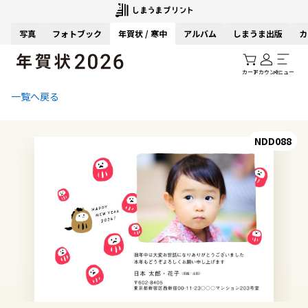
写真
フォトブック
年賀状 / 寒中
アルバム
しまうま出版
カ
カート
アカウント
メニュー
一覧へ戻る
NDD088