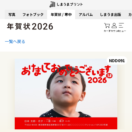
写真
フォトブック
年賀状 / 寒中
アルバム
しまうま出版
カ
カート
アカウント
メニュー
一覧へ戻る
NDD091