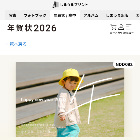
写真
フォトブック
年賀状 / 寒中
アルバム
しまうま出版
カ
カート
アカウント
メニュー
一覧へ戻る
NDD092