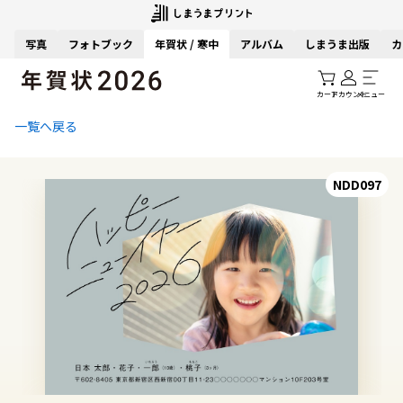
写真
フォトブック
年賀状 / 寒中
アルバム
しまうま出版
カ
カート
アカウント
メニュー
一覧へ戻る
NDD097