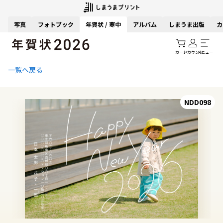
写真
フォトブック
年賀状 / 寒中
アルバム
しまうま出版
カ
カート
アカウント
メニュー
一覧へ戻る
NDD098