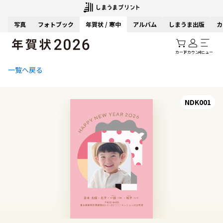
写真
フォトブック
年賀状 / 寒中
アルバム
しまうま出版
カ
カート
アカウント
メニュー
一覧へ戻る
NDK001