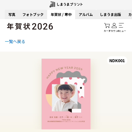
写真
フォトブック
年賀状 / 寒中
アルバム
しまうま出版
カ
カート
アカウント
メニュー
一覧へ戻る
NDK001