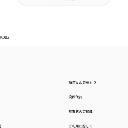
003
簡単Web見積もり
投函代行
年賀状の豆知識
問
ご利用に際して