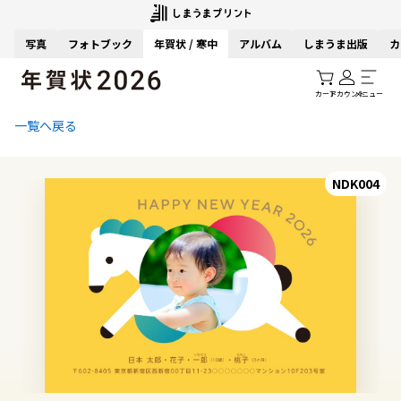
写真
フォトブック
年賀状 / 寒中
アルバム
しまうま出版
カ
カート
アカウント
メニュー
一覧へ戻る
NDK004