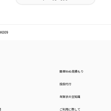
009
簡単Web見積もり
投函代行
年賀状の豆知識
問
ご利用に際して