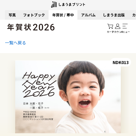
写真
フォトブック
年賀状 / 寒中
アルバム
しまうま出版
カ
カート
アカウント
メニュー
一覧へ戻る
NDK013