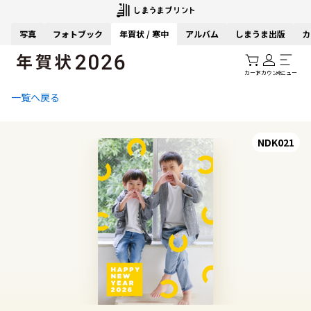
写真
フォトブック
年賀状 / 寒中
アルバム
しまうま出版
カ
カート
アカウント
メニュー
一覧へ戻る
NDK021