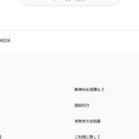
024
簡単Web見積もり
投函代行
年賀状の豆知識
問
ご利用に際して