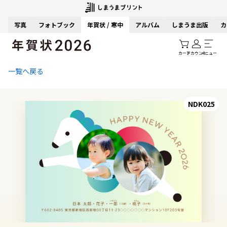
写真
フォトブック
年賀状 / 寒中
アルバム
しまうま出版
カ
カート
アカウント
メニュー
一覧へ戻る
NDK025