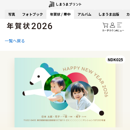
写真
フォトブック
年賀状 / 寒中
アルバム
しまうま出版
カ
カート
アカウント
メニュー
一覧へ戻る
NDK025