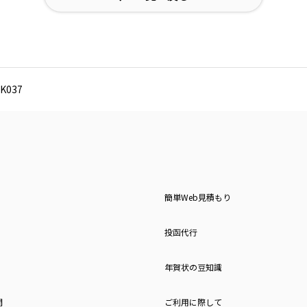
037
簡単Web見積もり
投函代行
年賀状の豆知識
問
ご利用に際して