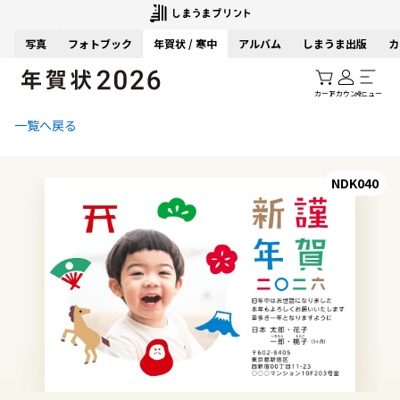
写真
フォトブック
年賀状 / 寒中
アルバム
しまうま出版
カ
カート
アカウント
メニュー
一覧へ戻る
NDK040