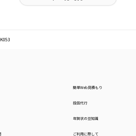
053
簡単Web見積もり
投函代行
年賀状の豆知識
問
ご利用に際して