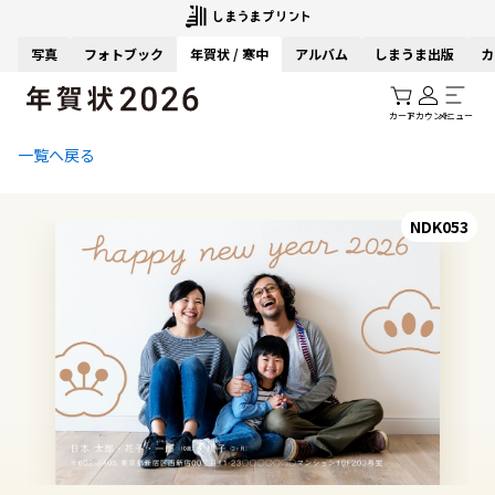
写真
フォトブック
年賀状 / 寒中
アルバム
しまうま出版
カ
カート
アカウント
メニュー
一覧へ戻る
NDK053